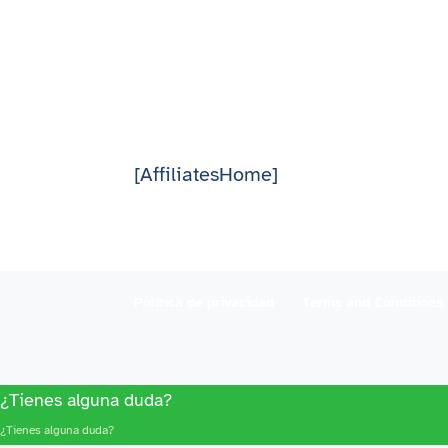
[AffiliatesHome]
Política de privacidad
Terms and Conditions
¿Tienes alguna duda?
¿Tienes alguna duda?