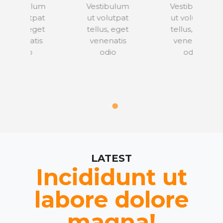
lum
Vestibulum
Vestibulum
tpat
ut volutpat
ut volutpat
eget
tellus, eget
tellus, eget
tis
venenatis
venenatis
odio
odio
LATEST
Incididunt ut
labore dolore
magna!